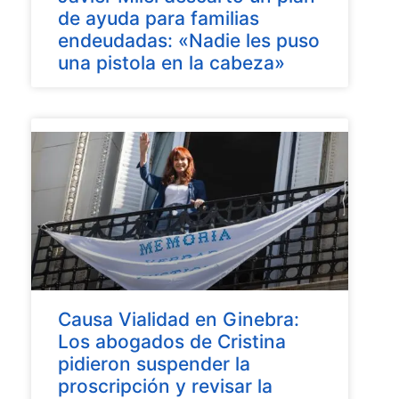
de ayuda para familias
endeudadas: «Nadie les puso
una pistola en la cabeza»
Causa Vialidad en Ginebra:
Los abogados de Cristina
pidieron suspender la
proscripción y revisar la